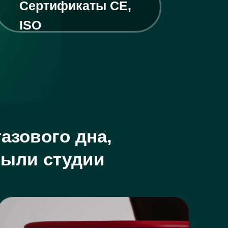
Сертификаты CE,
ISO
азового дна,
были студии