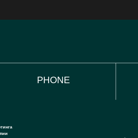
PHONE
тинга
апии