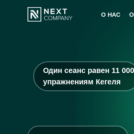
О НАС
О
Один сеанс равен 11 00
упражнениям Кегеля