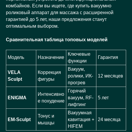
комбайнов. Если вы ищете, где купить вакуумно
роликовый аппарат для массажа с расширенной
гарантией до 5 лет, наши предложения станут
оптимальным выбором.
Сравнительная таблица топовых моделей
Ключевые
Модель
Назначение
Гарантия
функции
Вакуум,
VELA
Коррекция
ролики, ИК-
12 месяцев
Sculpt
фигуры
прогрев
Горячий
Интенсивно
ENIGMA
вакуум, RF-
5 лет
е похудение
лифтинг
Вакуумная
Тонус и
EM-Sculpt
кавитация +
24 месяца
мышцы
HIFEM